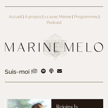
Accueil
|
À propos
|
1:1 avec Marine
|
Programmes
|
Podcast
Suis-moi !
Rejoins la